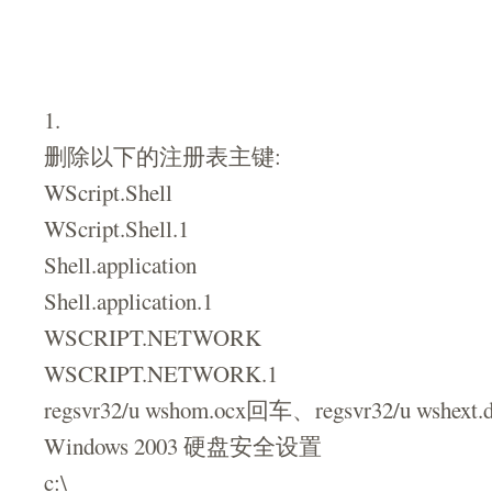
1.
删除以下的注册表主键:
WScript.Shell
WScript.Shell.1
Shell.application
Shell.application.1
WSCRIPT.NETWORK
WSCRIPT.NETWORK.1
regsvr32/u wshom.ocx回车、regsvr32/u wshext
Windows 2003 硬盘安全设置
c:\