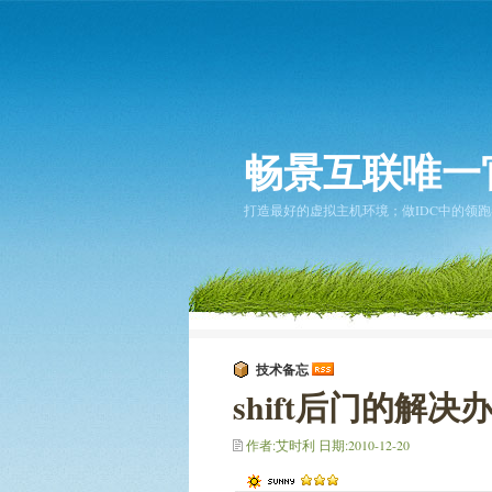
畅景互联唯一
打造最好的虚拟主机环境；做IDC中的领跑者... 2
技术备忘
shift后门的解决
作者:艾时利 日期:2010-12-20