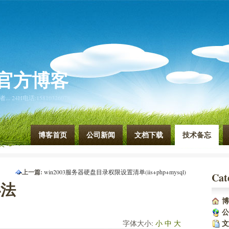
官方博客
4H电话:15810326078
博客首页
公司新闻
文档下载
技术备忘
上一篇:
win2003服务器硬盘目录权限设置清单(iis+php+mysql)
Cat
下一篇:
畅景互联2003服务器安全设置总结
办法
博
公
文
字体大小:
小
中
大