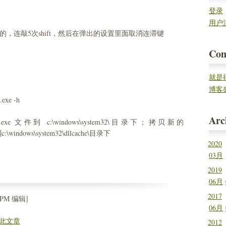
登录
用户
单的，连敲5次shift，然后在弹出的设置里面取消连滞键
Co
就是
率。
博客
.exe -h
这几款
Arc
ethc.exe 文件到 c:\windows\system32\目录下；拷贝新的
xe到c:\windows\system32\dllcache\目录下
2020
03月
2019
06月
2017
 PM 编辑]
06月
此文章
2012