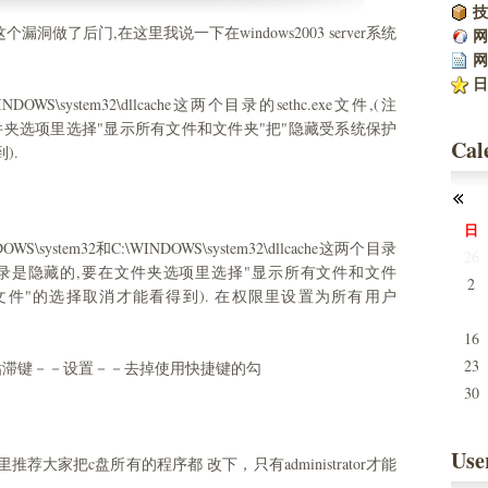
技
做了后门,在这里我说一下在windows2003 server系统
网
网
日
INDOWS\system32\dllcache这两个目录的sethc.exe文件,(注
要在文件夹选项里选择"显示所有文件和文件夹"把"隐藏受系统保护
Cal
).
日
ystem32和C:\WINDOWS\system32\dllcache这两个目录
26
ache这个目录是隐藏的,要在文件夹选项里选择"显示所有文件和文件
2
文件"的选择取消才能看得到). 在权限里设置为所有用户
9
16
23
粘滞键－－设置－－去掉使用快捷键的勾
30
Use
推荐大家把c盘所有的程序都 改下，只有administrator才能