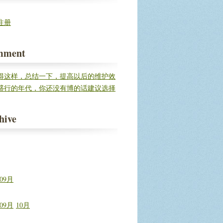
注册
mment
得这样，总结一下，提高以后的维护效
盛行的年代，你还没有博的话建议选择
建立自...
hive
09月
09月
10月