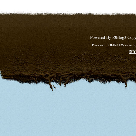
Powered By PJBlog3 Copy
Processed in
0.078125
second(s
京IC