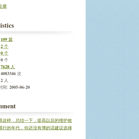
注册
istics
109
:
篇
2
:
个
0
:
个
0
:
个
7628
:
人
4083346
:
次
2
:
人
2005-06-20
时间:
mment
得这样，总结一下，提高以后的维护效
盛行的年代，你还没有博的话建议选择
建立自...