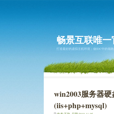
畅景互联唯一
打造最好的虚拟主机环境；做IDC中的领跑者... 2
win2003服务
(iis+php+mysql)
作者:王勋 日期:2010-11-05