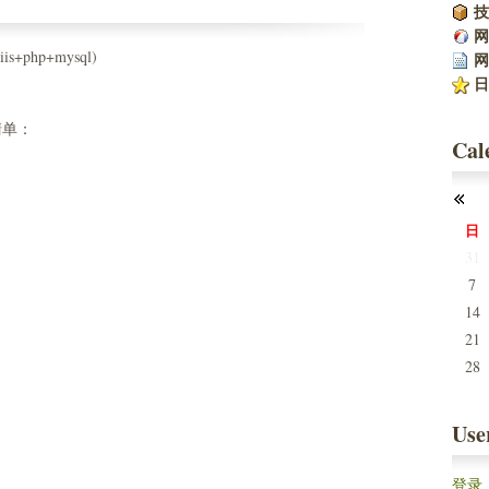
技
网
php+mysql)
网
日
清单：
Cal
日
31
7
14
21
28
Use
登录