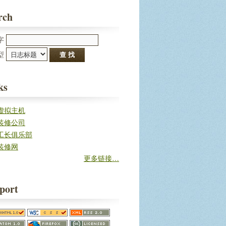
rch
字
型 
ks
虚拟主机
装修公司
工长俱乐部
装修网
更多链接…
port