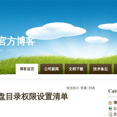
官方博客
4H电话:15810326078
博客首页
公司新闻
文档下载
技术备忘
预览模式:
普通
| 
列表
Cat
器硬盘目录权限设置清单
博
公
文