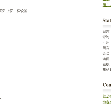
用户
权限和上面一样设置
Stat
日志
评论
引用
留言
会员
访问
在线
建站
Co
就是
取
率。
博客
这几款