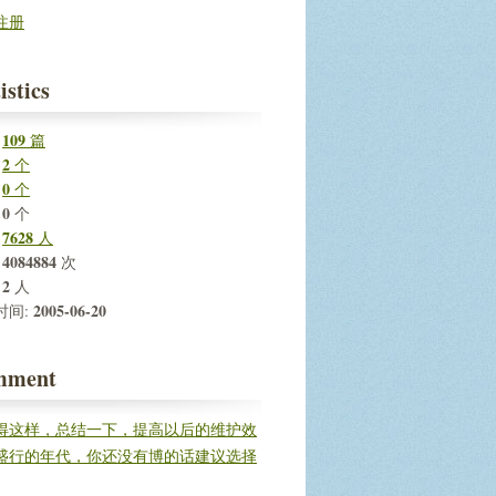
注册
istics
109
:
篇
2
:
个
0
:
个
0
:
个
7628
:
人
4084884
:
次
2
:
人
2005-06-20
时间:
mment
得这样，总结一下，提高以后的维护效
盛行的年代，你还没有博的话建议选择
建立自...