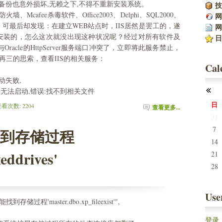
t备份也意外损坏,无赖之下,不得不重新安装系统。
技
墙、Mcafee杀毒软件、Office2003、Delphi、SQL2000、
网
于结束了，可最后却发现：在建立WEB站点时，IIS居然是罢工的，遂
网
安装的，怎么这次就没出现这种状况呢？经过对所有软件及
日
racle的HttpServer服务端口冲突了，立即将此服务禁止，
再三的思索，查看IIS的相关服务：
Cal
ce启动失败,
根本无法启动,错误:找不到相关文件
日
 查看次数: 2204 
查看更多...
31
7
能找到存储过程
14
eddrives'
21
28
Use
程'master.dbo.xp_fileexist'",
登录