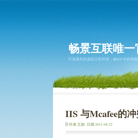
畅景互联唯一
打造最好的虚拟主机环境；做IDC中的领跑者... 2
IIS 与Mcafee
作者:王勋 日期:2011-08-22