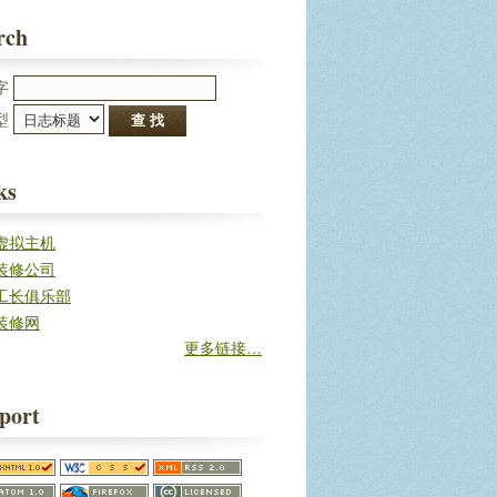
rch
字
型 
ks
虚拟主机
装修公司
工长俱乐部
装修网
更多链接…
port