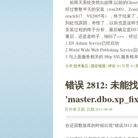
前两天系统突然出故障,以前的Ghos
经过整整半天的安装（win2003、Zone防火
oracle817、VS2005等），终
到处找原因，奇怪了，以前也是这样
安装过程的终于分析，最后确定是IIS与O
重启，还是老样子，纳闷了~~~，经过
1.IIS Admin Service已经启动
2.World Wide Web Publishing Servi
3.与上面服务相关的 Http SSL服务
分类:
技术备忘
| 
固定链接
| 
评论: 0
| 引用: 0 |
错误 2812: 未
'master.dbo.xp_fix
作者:王勋 日期:2011-08-08
在还原数据库的时候出现"错误2812:未能找到存储过