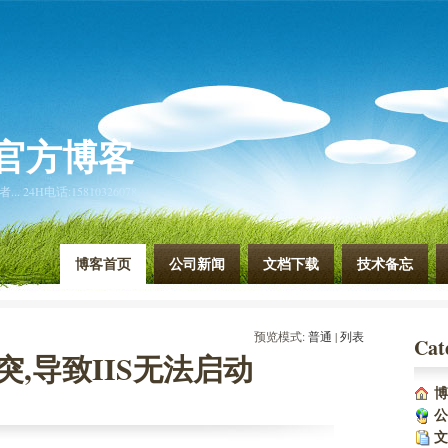
官方博客
4H电话:15810326078
博客首页
公司新闻
文档下载
技术备忘
预览模式:
普通
| 
列表
Cat
的冲突,导致IIS无法启动
博
公
文