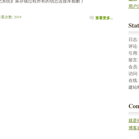
把系统扩展存储过程所有的动态连接库都删了
用户
 查看次数: 2019 
查看更多...
Stat
日志
评论
引用
留言
会员
访问
在线
建站
Co
就是
率。
博客
这几款