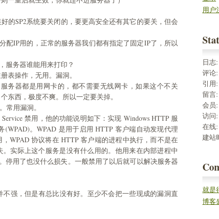
用户
装好的SP2系统要关闭的，要更高安全还有其它的要关，但会
Stat
是自动分配IP用的，正常的服务器我们都有指定了固定IP了，所以
日志
印服务，服务器谁能用来打印？
评论
，远程注册表操作，无用。漏洞。
引用
n 停用，禁用，服务器都是用网卡的，都不需要无线网卡，如果这个不关
留言
出个东西，极度不爽。所以一定要关掉。
会员
，禁用。常用漏洞。
访问
overy Service 禁用，他的功能说明如下：实现 Windows HTTP 服
在线
服务(WPAD)。WPAD 是用于启用 HTTP 客户端自动发现代理
建站
WPAD 协议将在 HTTP 客户端的进程中执行，而不是在
失。实际上这个服务是没有什么用的。他用来在内部进程中
置。停用了也没什么损失。一般禁用了以后就可以解决服务器
Co
就是
不强，但是有总比没有好。至少不会把一些现成的漏洞直
率。
博客
这几款