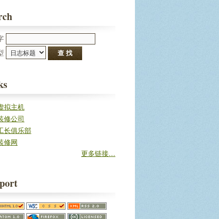
rch
字
型 
ks
虚拟主机
装修公司
工长俱乐部
装修网
更多链接…
port