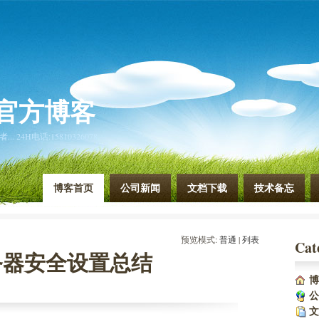
官方博客
4H电话:15810326078
博客首页
公司新闻
文档下载
技术备忘
预览模式:
普通
| 
列表
Cat
服务器安全设置总结
博
公
文