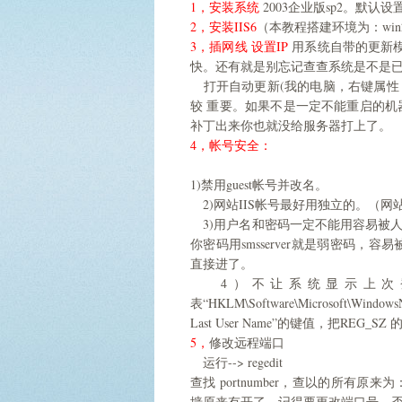
1，安装系统
2003企业版sp2。默认
2，安装IIS6
（本教程搭建环境为：win2003+i
3，插网线 设置IP
用系统自带的更新模
快。还有就是别忘记查查系统是不是已经
打开自动更新(我的电脑，右键属性，
较 重要。如果不是一定不能重启的
补丁出来你也就没给服务器打上了。
4，帐号安全：
1)禁用guest帐号并改名。
2)网站IIS帐号最好用独立的。（网
3)用户名和密码一定不能用容易被人猜
你密码用smsserver就是弱密码
直接进了。
4）不让系统显示上次登
表“HKLM\Software\Microsoft\WindowsNT
Last User Name”的键值，把REG_S
5，
修改远程端口
运行--> regedit
查找 portnumber，查以的所有
墙原来有开了，记得要更改端口号，