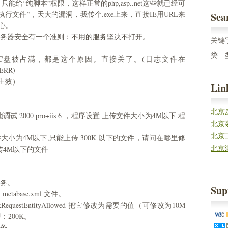
“纯脚本”权限，这样正常的php,asp..net这些就已经可
行文件”，天大的漏洞，我传个.exe上来，直接IE用URL来
Sea
小心。
服务器安全有一个准则：不用的服务坚决不打开。
关键
类 
C盘被占满，都是这个原因。直接关了。(日志文件在
PERR)
启生效）
Lin
北京
 2000 pro+iis 6 ，程序设置 上传文件大小为4M以下 程
北京
北京
上传文件大小为4M以下,只能上传 300K 以下的文件，请问在哪里修
北京
传4M以下的文件
---------------------------------
 服务。
Sup
的 metabase.xml 文件。
questEntityAllowed 把它修改为需要的值（可修改为10M
即：200K。
 服务。