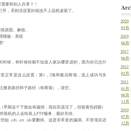
里需要和别人共享？！
Arc
再打开，否则没设置好就连不上远程桌面了。
2020
03月
填原因。麻烦。
管理模板 - 系统
2019
用”
06月
2017
06月
的时候，有时候你都不知道人家从哪里进的，因为你日志什
2012
02月
(这里正常是这么设置：第1，2项和最后两项，选上成功与失
2011
的注册表路径和子路径（有两项），清空。
01月
06月
11月
ub ，(早期这个下面会有漏洞，现在应该没了，但留着也碍眼)
2010
些装机的人会给装上FTP服务，最好关掉。
07月
如 .cdx .cer .idc要删掉。这是非常老的漏洞。不管现在还
12月