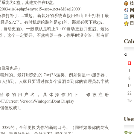
设置系统为C盘，其他文件在D盘。
技
is6+php5+mysql5+asp+.net+MSsql2000）
网
块打补丁.....重起。新装好的系统直接用金山卫士打补丁最
网
是SP2了。有时机房给装的是sp1的。那就必须下载sp2。
日
自动更新)。一般默认是晚上3：00自动更新并重启。这比
机器，这个一定要开。不然机器一多，你平时没空管，那有新
Cal
日
站目录也是）
1
到的。最好用杂乱的 7uxj2A这类。例如你是sms服务器，
8
，容易被人猜到。人家只要通过你某个漏洞查到你的管理员名字就
15
22
录的用户名，具体操作如下：修改注册
29
\Current Version\Winlogon\Dont Display
Z 的键值改成1。
Use
原来为：3389的，全部更换为你的新端口号。（同样如果你的防火
登录
否则一重启就生效，你就连不进服务器了）