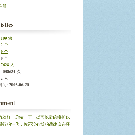
注册
istics
109
:
篇
2
:
个
0
:
个
0
:
个
7628
:
人
4088634
:
次
2
:
人
2005-06-20
时间:
mment
得这样，总结一下，提高以后的维护效
盛行的年代，你还没有博的话建议选择
建立自...