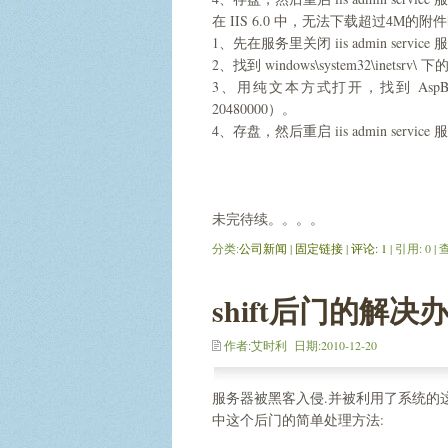
在 IIS 6.0 中，无法下载超过4M
1、先在服务里关闭 iis admin service
2、找到 windows\system32\inetsrv\ 下
3、用纯文本方式打开，找到 AspBuf
20480000）。
4、存盘，然后重启 iis admin service
未完待续。。。。
分类:
公司新闻
| 
固定链接
| 
评论: 1
| 引用: 0 |
shift后门的解决
作者:艾时利 日期:2010-12-20
服务器被黑客入侵.并被利用了系统的这个漏洞
中这个后门的简单处理方法: