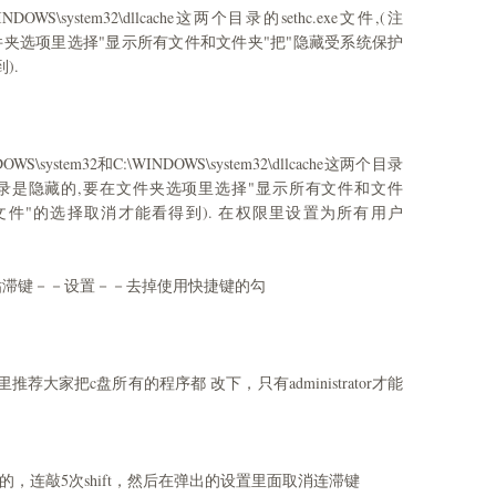
INDOWS\system32\dllcache这两个目录的sethc.exe文件,(注
要在文件夹选项里选择"显示所有文件和文件夹"把"隐藏受系统保护
).
ystem32和C:\WINDOWS\system32\dllcache这两个目录
ache这个目录是隐藏的,要在文件夹选项里选择"显示所有文件和文件
文件"的选择取消才能看得到). 在权限里设置为所有用户
粘滞键－－设置－－去掉使用快捷键的勾
推荐大家把c盘所有的程序都 改下，只有administrator才能
单的，连敲5次shift，然后在弹出的设置里面取消连滞键