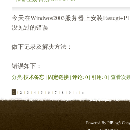
今天在Windwos2003服务器上安装Fastcg
没见过的错误
做下记录及解决方法：
错误如下：
分类:
技术备忘
| 
固定链接
| 
评论: 0
| 
引用: 0
| 查看次数:
1
| 
2
| 
3
| 
4
| 
5
| 
6
| 
7
| 
8
| 
9
| 
›
| 
»
Powered By PJBlog3 Copy
Processed in
second(s