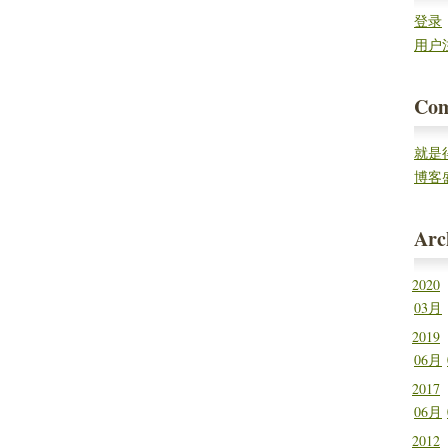
登录
用户
Co
就是
率。
博客
这几款
Arc
2020
03月
2019
06月
2017
06月
2012