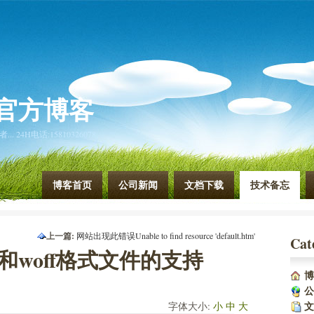
官方博客
4H电话:15810326078
博客首页
公司新闻
文档下载
技术备忘
上一篇:
网站出现此错误Unable to find resource 'default.htm'
Cat
下一篇:
卢冠廷 - 一生所爱
g和woff格式文件的支持
博
公
文
字体大小:
小
中
大