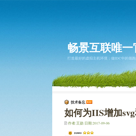
畅景互联唯一
打造最好的虚拟主机环境；做IDC中的领跑者... 2
技术备忘
如何为IIS增加sv
作者:王勋 日期:2017-09-06