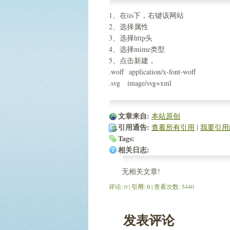
1、在iis下，右键该网站
2、选择属性
3、选择http头
4、选择mime类型
5、点击新建，
.woff application/x-font-woff
.svg image/svg+xml
文章来自:
本站原创
引用通告:
查看所有引用
| 
我要引用
Tags:
相关日志:
无相关文章!
评论: 0 |
引用: 0
| 查看次数: 5440
发表评论