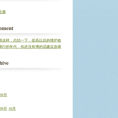
注册
mment
得这样，总结一下，提高以后的维护效
盛行的年代，你还没有博的话建议选择
建立自...
hive
09月
09月
10月