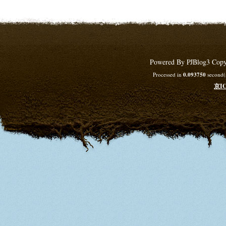
Powered By PJBlog3 Copy
Processed in
0.093750
second(s
京IC