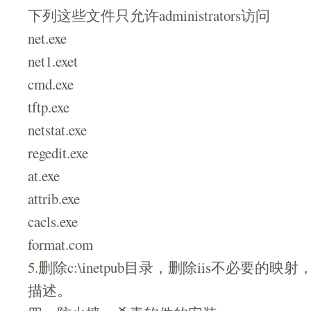
下列这些文件只允许administrators访问
net.exe
net1.exet
cmd.exe
tftp.exe
netstat.exe
regedit.exe
at.exe
attrib.exe
cacls.exe
format.com
5.删除c:\inetpub目录，删除iis不必要
描述。