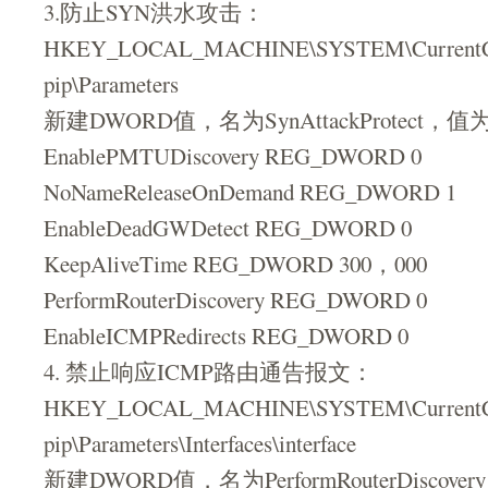
3.防止SYN洪水攻击：
HKEY_LOCAL_MACHINE\SYSTEM\CurrentCont
pip\Parameters
新建DWORD值，名为SynAttackProtect，值
EnablePMTUDiscovery REG_DWORD 0
NoNameReleaseOnDemand REG_DWORD 1
EnableDeadGWDetect REG_DWORD 0
KeepAliveTime REG_DWORD 300，000
PerformRouterDiscovery REG_DWORD 0
EnableICMPRedirects REG_DWORD 0
4. 禁止响应ICMP路由通告报文：
HKEY_LOCAL_MACHINE\SYSTEM\CurrentCont
pip\Parameters\Interfaces\interface
新建DWORD值，名为PerformRouterDiscover