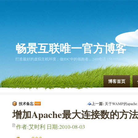
畅景互联唯一官方博客
打造最好的虚拟主机环境；做IDC中的领跑者... 24H电话:15810326078
博客首页
技术备忘
上一篇:
关于WAMP的apa
下一篇:
开源专题 — 23个
增加Apache最大连接数的方
作者:艾时利 日期:2010-08-03