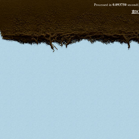
Processed in
0.093750
second(s
京IC