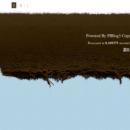
1
| 
2
| 
›
Powered By PJBlog3 Copy
Processed in
0.109375
second(s
京IC