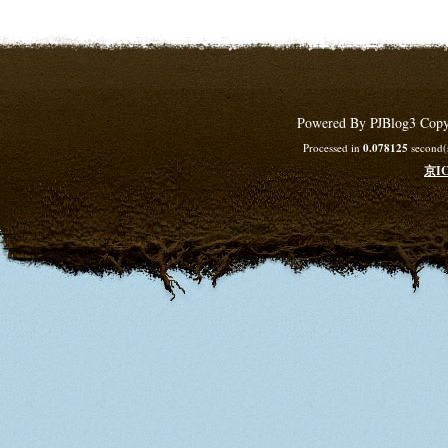
Powered By PJBlog3 Copy
Processed in
0.078125
second(s
京IC