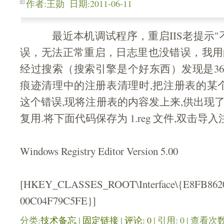
作者:王勋 日期:2011-06-11
最近本机调试程序，重启IIS老提示"不
误，无法正常重启，日志里也没错误，我用的是wi
经过搜索（搜索引擎是个好东西）发现是360
痕迹清理中的注册表清理时,把注册表的某个
这个错误,现将注册表的内容发上来,供出现
复用.将下面代码保存为 1.reg 文件,双击导
Windows Registry Editor Version 5.00
[HKEY_CLASSES_ROOT\Interface\{E8FB8620
00C04F79C5FE}]
分类:
技术备忘
| 
固定链接
| 
评论: 0
| 引用: 0 | 查看次数: