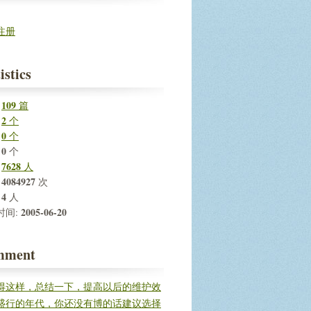
注册
istics
109
:
篇
2
:
个
0
:
个
0
:
个
7628
:
人
4084927
:
次
4
:
人
2005-06-20
时间:
mment
得这样，总结一下，提高以后的维护效
盛行的年代，你还没有博的话建议选择