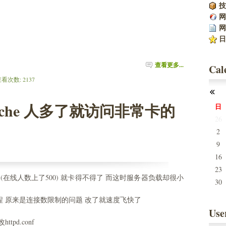
技
网
网
日
查看更多...
Cal
 查看次数: 2137 
ache 人多了就访问非常卡的
日
26
2
9
16
23
了(在线人数上了500) 就卡得不得了 而这时服务器负载却很小
30
程 原来是连接数限制的问题 改了就速度飞快了
Use
tpd.conf