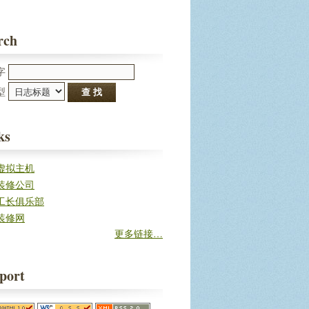
rch
字
型 
ks
虚拟主机
装修公司
工长俱乐部
装修网
更多链接…
port