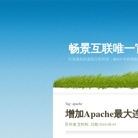
畅景互联唯一
打造最好的虚拟主机环境；做IDC中的领跑者... 2
Tag: apache
增加Apache最
作者:艾时利 日期:2010-08-03