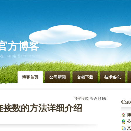
官方博客
4H电话:15810326078
博客首页
公司新闻
文档下载
技术备忘
预览模式:
普通
| 
列表
Cat
大连接数的方法详细介绍
博
公
文