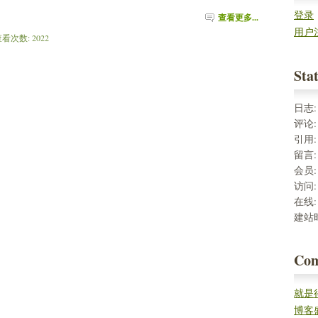
登录
查看更多...
用户
 查看次数: 2022 
Stat
日志
评论
引用
留言
会员
访问
在线
建站
Co
就是
率。
博客