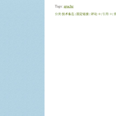
Tags:
apache
分类:
技术备忘
| 
固定链接
| 
评论: 0
| 引用: 0 |